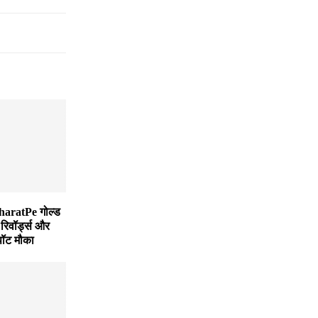
BharatPe गोल्ड
रिवॉर्ड्स और
ॉट मौका