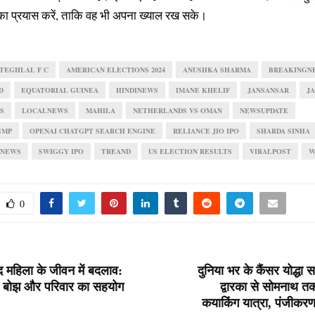
का प्रयास करें, ताकि वह भी अपना ख्याल रख सके।
STEGHLAL F C
AMERICAN ELECTIONS 2024
ANUSHKA SHARMA
BREAKINGN
D
EQUATORIAL GUINEA
HINDINEWS
IMANE KHELIF
JANSANSAR
J
S
LOCALNEWS
MAHILA
NETHERLANDS VS OMAN
NEWSUPDATE
GMP
OPENAI CHATGPT SEARCH ENGINE
RELIANCE JIO IPO
SHARDA SINHA
TNEWS
SWIGGY IPO
TREAND
US ELECTION RESULTS
VIRALPOST
W
0
द महिला के जीवन में बदलाव:
दुनिया भर के कैंसर योद्धा सम
 का बोझ और परिवार का सहयोग
द्वारका से सोमनाथ 
कयाकिंग यात्रा, पंजीकर