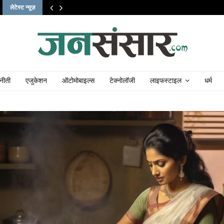
लेटेस्ट न्यूज़
नीती
एजुकेशन
ऑटोमोबाइल्स
टेक्नोलॉजी
लाइफस्टाइल
धर्म