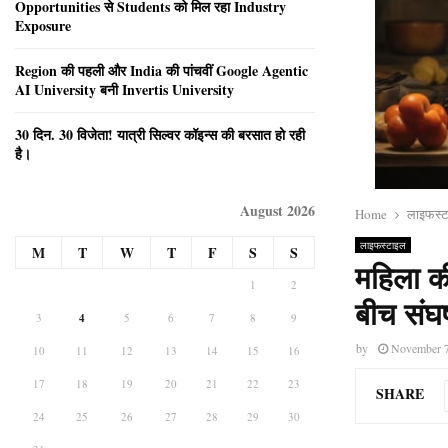
Opportunities से Students को मिल रहा Industry
Exposure
Region की पहली और India की पांचवीं Google Agentic
AI University बनी Invertis University
30 दिन. 30 विजेता! यात्री सिल्वर कॉइन्स की बरसात हो रही
है।
August 2026
Home
लाइफस्
लाइफस्टाइल
M
T
W
T
F
S
S
महिला की
1
2
बीच संघर्
3
4
5
6
7
8
9
by
November 7
10
11
12
13
14
15
16
17
18
19
20
21
22
23
SHARE
24
25
26
27
28
29
30