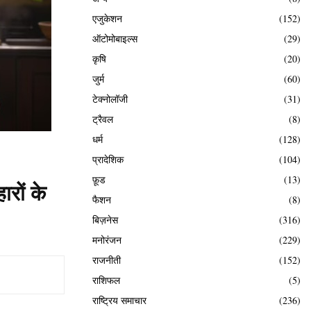
एजुकेशन
(152)
ऑटोमोबाइल्स
(29)
कृषि
(20)
जुर्म
(60)
टेक्नोलॉजी
(31)
ट्रैवल
(8)
धर्म
(128)
प्रादेशिक
(104)
फ़ूड
(13)
ारों के
फैशन
(8)
बिज़नेस
(316)
मनोरंजन
(229)
राजनीती
(152)
राशिफल
(5)
राष्ट्रिय समाचार
(236)