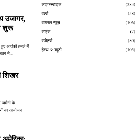
लाइफस्टाइल
(283)
वर्ल्ड
(58)
ाथ उजागर,
वायरल न्यूज़
(106)
 शुरू
साइंस
(7)
स्पोर्ट्स
(80)
हुए आतंकी हमले में
हेल्थ & ब्यूटी
(105)
कार ने...
ैथी शिखर
 जर्मनी के
न 3” का आयोजन
अमेरिका: