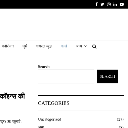
Facebook
Twitter
Instagram
Linked
Yo
मनोरंजन
जुर्म
वायरल न्यूज़
वर्ल्ड
अन्य
Search
SEARCH
 कॉइन्स की
CATEGORIES
Uncategorized
(27)
्ट्र) 30 जुलाई:
अन्य
(8)
.