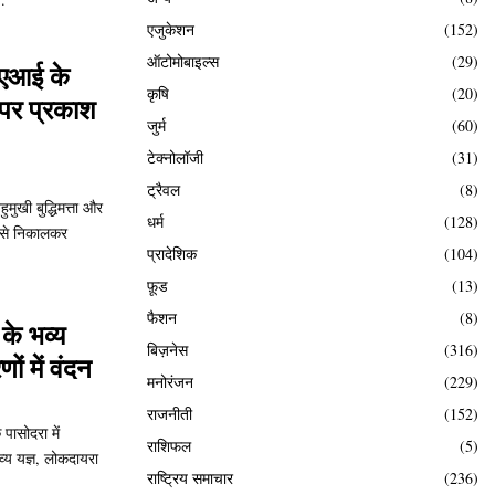
एजुकेशन
(152)
ऑटोमोबाइल्स
(29)
 एआई के
कृषि
(20)
 पर प्रकाश
जुर्म
(60)
टेक्नोलॉजी
(31)
ट्रैवल
(8)
मुखी बुद्धिमत्ता और
धर्म
(128)
र से निकालकर
प्रादेशिक
(104)
फ़ूड
(13)
फैशन
(8)
के भव्य
बिज़नेस
(316)
ं में वंदन
मनोरंजन
(229)
राजनीती
(152)
 पासोदरा में
राशिफल
(5)
्य यज्ञ, लोकदायरा
राष्ट्रिय समाचार
(236)