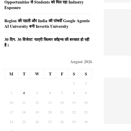
Opportunities से Students को मिल रहा Industry
Exposure
Region की पहली और India की पांचवीं Google Agentic
AI University बनी Invertis University
30 दिन. 30 विजेता! यात्री सिल्वर कॉइन्स की बरसात हो रही
है।
August 2026
M
T
W
T
F
S
S
1
2
3
4
5
6
7
8
9
10
11
12
13
14
15
16
17
18
19
20
21
22
23
24
25
26
27
28
29
30