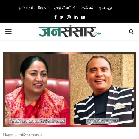
हमारे बारे में
विज्ञापन
प्राइवेसी पॉलिसी
संपर्क करें
गूगल न्यूज़
Facebook
Twitter
Instagram
Linkedin
Youtube
PRIMARY
MENU
Home
राष्ट्रिय समाचार