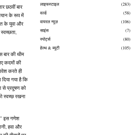
लाइफस्टाइल
(283)
तार छठवीं बार
वर्ल्ड
(58)
यान के रूप में
वायरल न्यूज़
(106)
ात के युवा और
साइंस
(7)
 स्वच्छता,
स्पोर्ट्स
(80)
हेल्थ & ब्यूटी
(105)
इस बार की थीम
 गए कदमों की
्रवेश करते ही
श दिया गया है कि
ा से प्रदूषण को
को स्वच्छ रखना
िया” इस गणेश
 पानी, हवा और