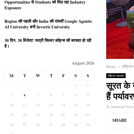
Opportunities से Students को मिल रहा Industry
Exposure
Region की पहली और India की पांचवीं Google Agentic
AI University बनी Invertis University
30 दिन. 30 विजेता! यात्री सिल्वर कॉइन्स की बरसात हो रही
है।
August 2026
Home
राष्ट्रि
M
T
W
T
F
S
S
राष्ट्रिय समाचार
सूरत के 
1
2
हैं पर्या
3
4
5
6
7
8
9
10
11
12
13
14
15
16
by
Jansansar New
17
18
19
20
21
22
23
SHARE
24
25
26
27
28
29
30