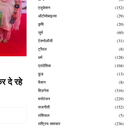
एजुकेशन
(152)
ऑटोमोबाइल्स
(29)
कृषि
(20)
जुर्म
(60)
टेक्नोलॉजी
(31)
ट्रैवल
(8)
धर्म
(128)
प्रादेशिक
(104)
फ़ूड
(13)
र दे रहे
फैशन
(8)
बिज़नेस
(316)
मनोरंजन
(229)
राजनीती
(152)
राशिफल
(5)
राष्ट्रिय समाचार
(236)