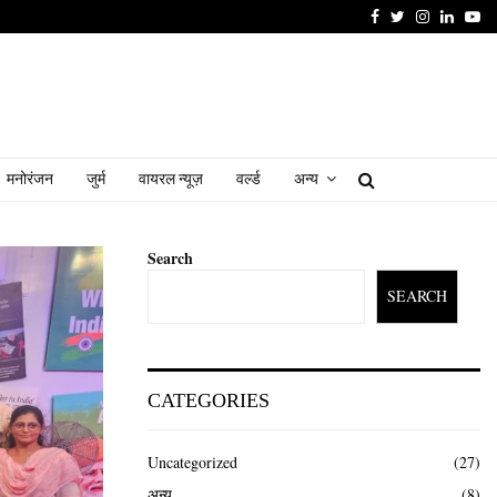
Facebook
Twitter
Instagram
Linked
Yo
मनोरंजन
जुर्म
वायरल न्यूज़
वर्ल्ड
अन्य
Search
SEARCH
CATEGORIES
Uncategorized
(27)
अन्य
(8)