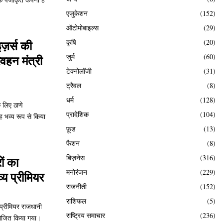
एजुकेशन
(152)
ऑटोमोबाइल्स
(29)
कृषि
(20)
़र्स की
जुर्म
(60)
वहन मंत्री
टेक्नोलॉजी
(31)
ट्रैवल
(8)
धर्म
(128)
 लिए ठाणे
प्रादेशिक
(104)
 भव्य रूप से किया
फ़ूड
(13)
फैशन
(8)
बिज़नेस
(316)
ों का
मनोरंजन
(229)
्य प्रीमियर
राजनीती
(152)
राशिफल
(5)
प्रीमियर राजधानी
राष्ट्रिय समाचार
(236)
आयोजित किया गया।