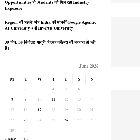
Opportunities से Students को मिल रहा Industry
Exposure
Region की पहली और India की पांचवीं Google Agentic
AI University बनी Invertis University
30 दिन. 30 विजेता! यात्री सिल्वर कॉइन्स की बरसात हो रही
है।
June 2026
M
T
W
T
F
S
S
1
2
3
4
5
6
7
8
9
10
11
12
13
14
15
16
17
18
19
20
21
22
23
24
25
26
27
28
29
30
« May
Jul »