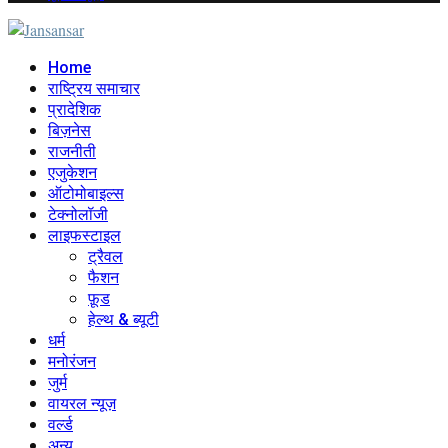
Facebook
Twitter
Instagram
Linkedin
Youtube
Home
राष्ट्रिय समाचार
प्रादेशिक
बिज़नेस
राजनीती
एजुकेशन
ऑटोमोबाइल्स
टेक्नोलॉजी
लाइफस्टाइल
ट्रैवल
फैशन
फ़ूड
हेल्थ & ब्यूटी
धर्म
मनोरंजन
जुर्म
वायरल न्यूज़
वर्ल्ड
अन्य