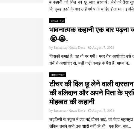
# कहानी_जो_दिल_को_छू_जाए #स्वार्थ : जैसे को तैसा स
कि सुबह उठने के बाद उन्हें गर्म पानी चाहिए होता था। इसलि
वायरल न्यूज़
भावनात्मक कहानी एक बार पढ़ना 
😭😭.
by
Jansansar News Desk
August 7, 2024
जिसकी कमाई है, वह तो मर गयी। मगर तेरा आशीर्वाद उसे ज़रू
रोयें से आशीर्वाद दो, बड़ी गाढ़ी कमाई के पैसे हैं! माधव ने...
लाइफस्टाइल
टीचर की दिल छू लेने वाली दास्तान
की बलिदान और अपने पिता के प्
मोहब्बत की कहानी
by
Jansansar News Desk
August 7, 2024
लड़कियों के स्कूल में एक नई टीचर आई, जो बेहद खूबसूर
लेकिन उसने अभी तक शादी नहीं की थी। एक दिन, सब...