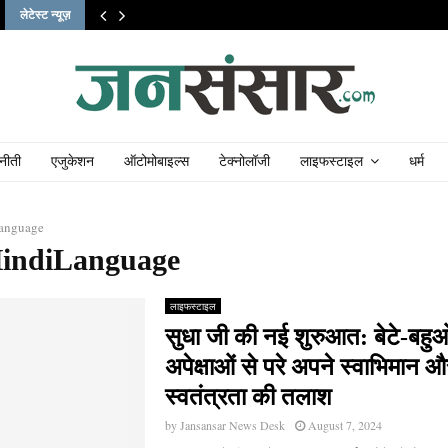
लेटेस्ट न्यूज़
नीती
एजुकेशन
ऑटोमोबाइल्स
टेक्नोलॉजी
लाइफस्टाइल
धर्म
anguage
HindiLanguage
लाइफस्टाइल
सुधा जी की नई शुरुआत: बेटे-बहुओ
अपेक्षाओं से परे अपने स्वाभिमान औ
स्वतंत्रता की तलाश
by
Jansansar News Desk
August 7, 2024