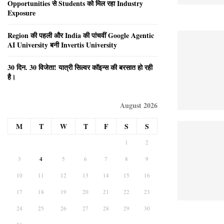
Opportunities से Students को मिल रहा Industry
Exposure
Region की पहली और India की पांचवीं Google Agentic
AI University बनी Invertis University
30 दिन. 30 विजेता! यात्री सिल्वर कॉइन्स की बरसात हो रही
है।
August 2026
M
T
W
T
F
S
S
1
2
3
4
5
6
7
8
9
10
11
12
13
14
15
16
17
18
19
20
21
22
23
24
25
26
27
28
29
30