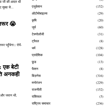
ुधा जी की आदत थी
एजुकेशन
(152)
ए सुबह से...
ऑटोमोबाइल्स
(29)
कृषि
(20)
जरूर 😭
जुर्म
(60)
टेक्नोलॉजी
(31)
ट्रैवल
(8)
र पहुँचेगा। रोयें-
धर्म
(128)
प्रादेशिक
(104)
फ़ूड
(13)
: एक बेटी
फैशन
(8)
रति अनकही
बिज़नेस
(316)
मनोरंजन
(229)
राजनीती
(152)
त और जवान थी,
राशिफल
(5)
राष्ट्रिय समाचार
(236)