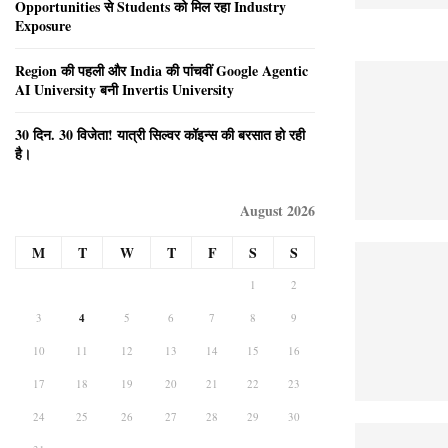
Opportunities से Students को मिल रहा Industry
Exposure
Region की पहली और India की पांचवीं Google Agentic
AI University बनी Invertis University
30 दिन. 30 विजेता! यात्री सिल्वर कॉइन्स की बरसात हो रही
है।
August 2026
M
T
W
T
F
S
S
1
2
3
4
5
6
7
8
9
10
11
12
13
14
15
16
17
18
19
20
21
22
23
24
25
26
27
28
29
30