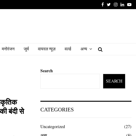
Facebook
Twitter
Instagram
Linked
Yo
मनोरंजन
जुर्म
वायरल न्यूज़
वर्ल्ड
अन्य
Search
SEARCH
्राकृतिक
CATEGORIES
 की बंदी से
Uncategorized
(27)
अन्य
(8)