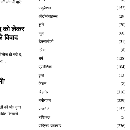
की मांग में भारी
एजुकेशन
(152)
ऑटोमोबाइल्स
(29)
कृषि
(20)
्द को लेकर
जुर्म
(60)
े विवाद
टेक्नोलॉजी
(31)
ट्रैवल
(8)
रिलीज हो रही है,
धर्म
(128)
आ...
प्रादेशिक
(104)
फ़ूड
(13)
ली’
फैशन
(8)
बिज़नेस
(316)
मनोरंजन
(229)
िल्ली की ओर कूच
राजनीती
(152)
ावित किसानों...
राशिफल
(5)
राष्ट्रिय समाचार
(236)