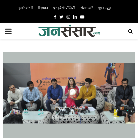
हमारे बारे में
विज्ञापन
प्राइवेसी पॉलिसी
संपर्क करें
गूगल न्यूज़
Facebook
Twitter
Instagram
Linkedin
Youtube
PRIMARY
MENU