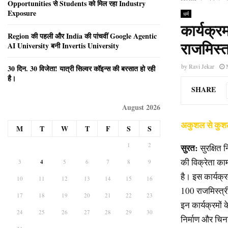
Opportunities से Students को मिल रहा Industry
Exposure
धर्म
कार्यक्
Region की पहली और India की पांचवीं Google Agentic
AI University बनी Invertis University
राजमिस्त
by
Ravi Jekar
30 दिन. 30 विजेता! यात्री सिल्वर कॉइन्स की बरसात हो रही
है।
SHARE
August 2026
अकुशल से कुशल:
M
T
W
T
F
S
S
1
2
सुरत:
सुरक्षित न
की विक्रेता काम
3
4
5
6
7
8
9
है। इस कार्यक्र
10
11
12
13
14
15
16
100 राजमिस्त्र
17
18
19
20
21
22
23
इन कार्यक्रमों क
24
25
26
27
28
29
30
निर्माण और चिन