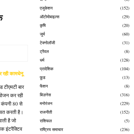
एजुकेशन
(152)
क
ऑटोमोबाइल्स
(29)
कृषि
(20)
जुर्म
(60)
टेक्नोलॉजी
(31)
ट्रैवल
(8)
धर्म
(128)
प्रादेशिक
(104)
र रही कामधेनू
फ़ूड
(13)
फैशन
(8)
ंडेड टीएमटी बार
 आयोजन कर रही
बिज़नेस
(316)
। कंपनी 80 से
मनोरंजन
(229)
्चित करती है।
राजनीती
(152)
चाती है जो
राशिफल
(5)
क इंटरैक्टिव
राष्ट्रिय समाचार
(236)