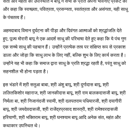
संतों और महंतों की उपस्थिति में बापू ने सभी के प्रति अपनी भावनाएँ प्रकट कीं
और कहा कि स्वच्छता, पवित्रता, प्रसन्नता, स्वतंत्रता और असंगता, यही साधु
के पंचतत्व हैं।
अहमदाबाद विमान दुर्घटना की पीड़ा और दिवंगत आत्माओं को श्रद्धांजलि देते
हुए, पूज्य मोरारी बापू ने एक आदर्श साधु की परिभाषा देते हुए कहा कि ये पंच गुण
एक सच्चे साधु की पहचान हैं। उन्होंने प्रत्येक तत्व पर संक्षिप्त रूप से प्रकाश
डाला और जोड़ा कि साधु लाभ के लिए नहीं, बल्कि शुभ के लिए कार्य करता है।
उन्होंने यह भी कहा कि समाज द्वारा साधु के प्रति श्रद्धा रहती है, परंतु साधु को
सहनशील भी होना पड़ता है।
इस भंडारे में श्री सतुआ बाबा, श्री अंशु बापू, श्री दुर्गादास बापू, श्री
ललितकिशोर महाराज, श्री जानकीदास बापू, श्री राम बालकदासजी बापू, श्री
निर्मला बा, श्री निजानंदजी स्वामी, श्री दलपतराम पधियारजी, श्री दयागीरी
बापू, श्री जयदेवदासजी, श्री राजेंद्रप्रसाद शास्त्री, श्री रामेश्वरदासजी
हरियाणी, श्री भक्तिराम बापू, श्री घनश्याम बापू आदि अनेक संत, महंत और
कथाकार उपस्थित थे।