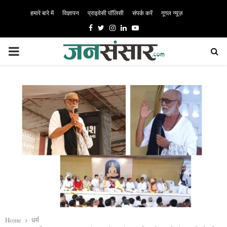
हमारे बारे में
विज्ञापन
प्राइवेसी पॉलिसी
संपर्क करें
गूगल न्यूज़
Facebook
Twitter
Instagram
Linkedin
Youtube
PRIMARY
MENU
Home
धर्म