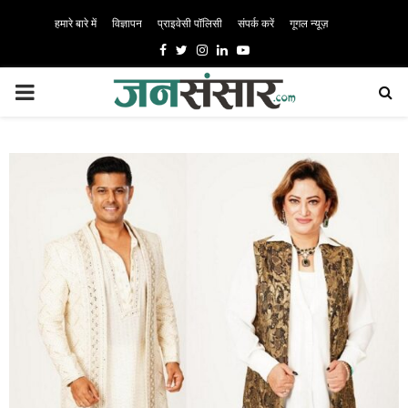
हमारे बारे में
विज्ञापन
प्राइवेसी पॉलिसी
संपर्क करें
गूगल न्यूज़
Facebook
Twitter
Instagram
Linkedin
Youtube
PRIMARY
MENU