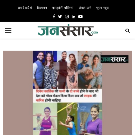
हमारे बारे में
विज्ञापन
प्राइवेसी पॉलिसी
संपर्क करें
गूगल न्यूज़
Facebook
Twitter
Instagram
Linkedin
Youtube
PRIMARY
MENU