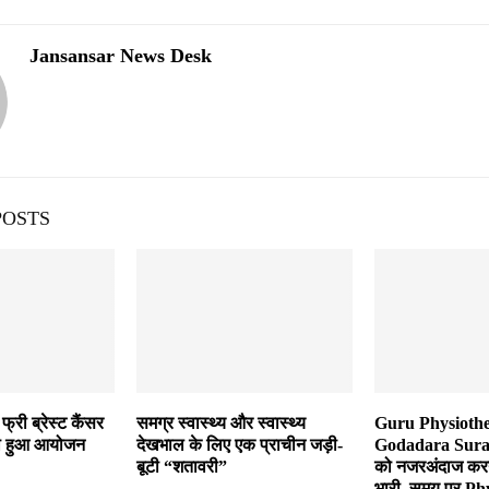
Jansansar News Desk
POSTS
्री ब्रेस्ट कैंसर
समग्र स्वास्थ्य और स्वास्थ्य
Guru Physiothe
का हुआ आयोजन
देखभाल के लिए एक प्राचीन जड़ी-
Godadara Surat:
बूटी “शतावरी”
को नजरअंदाज करन
भारी, समय पर Ph