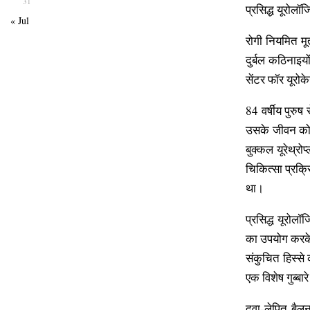
31
प्रसिद्ध यूरोलॉ
« Jul
रोगी नियमित मू
दुर्बल कठिनाइय
सेंटर फॉर यूरोके
84 वर्षीय पुरुष
उसके जीवन को ब
बुक्कल यूरेथ्र
चिकित्सा प्रक्
था।
प्रसिद्ध यूरोलॉ
का उपयोग करके 
संकुचित हिस्से
एक विशेष गुब्ब
दवा-लेपित बैलू