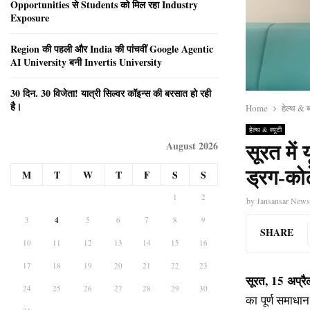
Opportunities से Students को मिल रहा Industry
Exposure
Region की पहली और India की पांचवीं Google Agentic
AI University बनी Invertis University
30 दिन. 30 विजेता! यात्री सिल्वर कॉइन्स की बरसात हो रही
है।
Home
हेल्थ & ब्
हेल्थ & ब्यूटी
August 2026
सूरत में
ड्रग-कोट
M
T
W
T
F
S
S
1
2
by
Jansansar New
3
4
5
6
7
8
9
SHARE
10
11
12
13
14
15
16
17
18
19
20
21
22
23
सूरत, 15 अप्र
24
25
26
27
28
29
30
का पूर्ण समाधान 