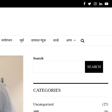
Facebook
Twitter
Instagram
Linked
Yo
मनोरंजन
जुर्म
वायरल न्यूज़
वर्ल्ड
अन्य
Search
SEARCH
CATEGORIES
Uncategorized
(27)
अन्य
(8)