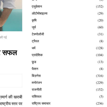
एजुकेशन
(152)
ऑटोमोबाइल्स
(29)
कृषि
(20)
जुर्म
(60)
टेक्नोलॉजी
(31)
ी की गई
ट्रैवल
(8)
धर्म
(128)
 पर सफल
प्रादेशिक
(104)
फ़ूड
(13)
फैशन
(8)
बिज़नेस
(316)
मनोरंजन
(229)
राजनीती
(152)
राशिफल
(5)
्रमार्ग की खराबी
राष्ट्रीय स्तर पर
राष्ट्रिय समाचार
(236)