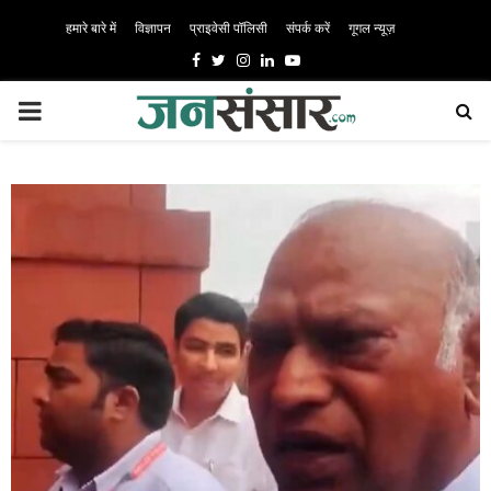
हमारे बारे में
विज्ञापन
प्राइवेसी पॉलिसी
संपर्क करें
गूगल न्यूज़
Facebook
Twitter
Instagram
Linkedin
Youtube
PRIMARY
MENU