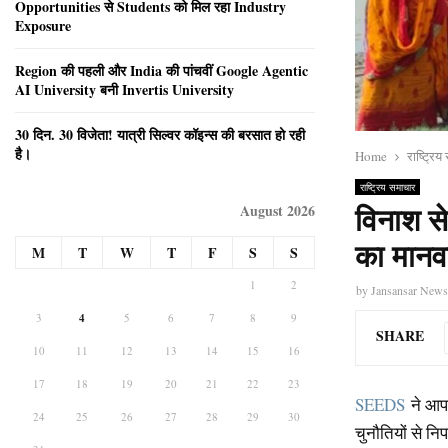
Opportunities से Students को मिल रहा Industry
Exposure
Region की पहली और India की पांचवीं Google Agentic
AI University बनी Invertis University
30 दिन. 30 विजेता! यात्री सिल्वर कॉइन्स की बरसात हो रही
है।
Home
राष्ट्रि
राष्ट्रिय समाचार
August 2026
विनाश स
का मानव
M
T
W
T
F
S
S
1
2
by
Jansansar New
3
4
5
6
7
8
9
SHARE
10
11
12
13
14
15
16
17
18
19
20
21
22
23
SEEDS
ने आपद
24
25
26
27
28
29
30
चुनौतियों से न