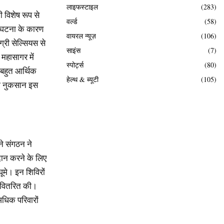
लाइफस्टाइल
(283)
ी विशेष रूप से
वर्ल्ड
(58)
ूल घटना के कारण
वायरल न्यूज़
(106)
्री सेल्सियस से
साइंस
(7)
महासागर में
स्पोर्ट्स
(80)
बहुत आर्थिक
हेल्थ & ब्यूटी
(105)
ा नुकसान इस
े संगठन ने
रदान करने के लिए
घूमे। इन शिविरों
ं वितरित की।
अधिक परिवारों