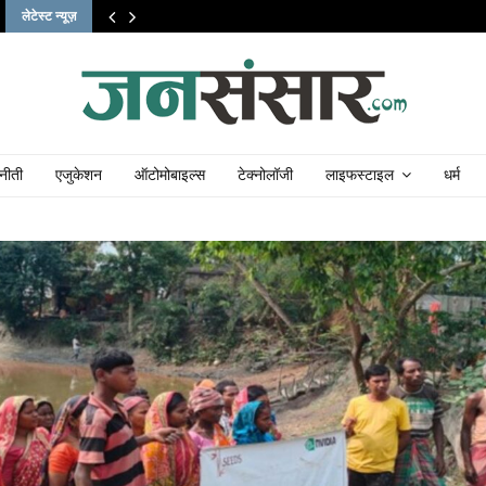
लेटेस्ट न्यूज़
नीती
एजुकेशन
ऑटोमोबाइल्स
टेक्नोलॉजी
लाइफस्टाइल
धर्म