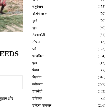
एजुकेशन
(152)
ऑटोमोबाइल्स
(29)
कृषि
(20)
जुर्म
(60)
टेक्नोलॉजी
(31)
ट्रैवल
(8)
धर्म
(128)
ि SEEDS
प्रादेशिक
(104)
फ़ूड
(13)
फैशन
(8)
बिज़नेस
(316)
मनोरंजन
(229)
राजनीती
(152)
 सुधार और
राशिफल
(5)
राष्ट्रिय समाचार
(236)