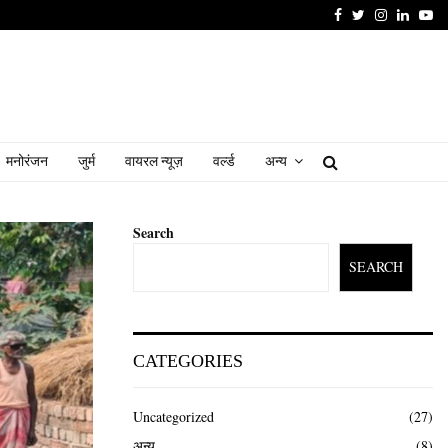
Facebook
Twitter
Instagram
Linked
Yo
मनोरंजन
जुर्म
वायरल न्यूज़
वर्ल्ड
अन्य
Search
SEARCH
CATEGORIES
Uncategorized
(27)
अन्य
(8)