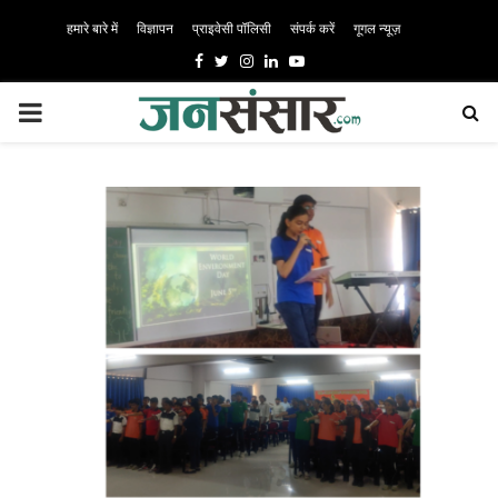
हमारे बारे में
विज्ञापन
प्राइवेसी पॉलिसी
संपर्क करें
गूगल न्यूज़
Facebook
Twitter
Instagram
Linkedin
Youtube
PRIMARY
MENU