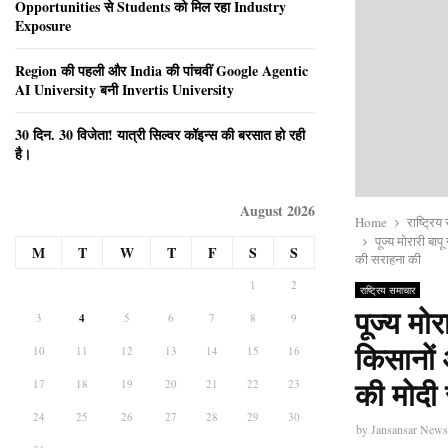
Opportunities से Students को मिल रहा Industry
Exposure
Region की पहली और India की पांचवीं Google Agentic
AI University बनी Invertis University
30 दिन. 30 विजेता! यात्री सिल्वर कॉइन्स की बरसात हो रही
है।
August 2026
Home
राष्ट्रि
पूज्य मोरारी बा
M
T
W
T
F
S
S
की सराहना की
1
2
राष्ट्रिय समाचार
पूज्य मोर
3
4
5
6
7
8
9
किसानों 
10
11
12
13
14
15
16
17
18
19
20
21
22
23
की मोदी
24
25
26
27
28
29
30
by
Jansansar New