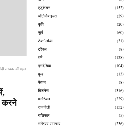
एजुकेशन
(152)
ऑटोमोबाइल्स
(29)
कृषि
(20)
जुर्म
(60)
टेक्नोलॉजी
(31)
ट्रैवल
(8)
धर्म
(128)
प्रादेशिक
(104)
की मोदी सरकार की पहल
फ़ूड
(13)
फैशन
(8)
बिज़नेस
(316)
ं,
मनोरंजन
(229)
त करने
राजनीती
(152)
राशिफल
(5)
राष्ट्रिय समाचार
(236)