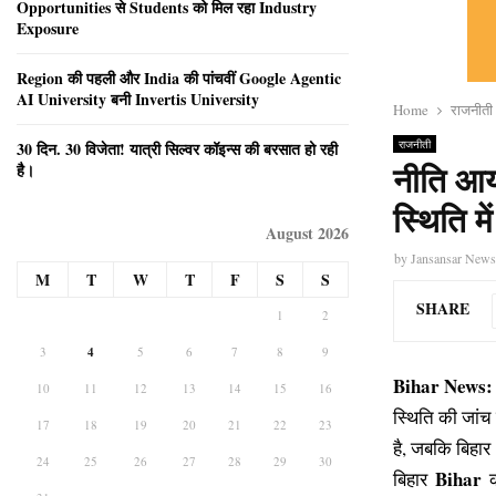
Opportunities से Students को मिल रहा Industry
Exposure
Region की पहली और India की पांचवीं Google Agentic
AI University बनी Invertis University
Home
राजनीती
राजनीती
30 दिन. 30 विजेता! यात्री सिल्वर कॉइन्स की बरसात हो रही
है।
नीति आयो
स्थिति में
August 2026
by
Jansansar New
M
T
W
T
F
S
S
SHARE
1
2
3
4
5
6
7
8
9
Bihar News:
10
11
12
13
14
15
16
स्थिति की जांच क
17
18
19
20
21
22
23
है, जबकि बिहार 
24
25
26
27
28
29
30
Bihar
बिहार