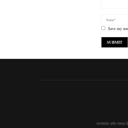
Save my nam
जनसंसार.कॉम नामक हिं