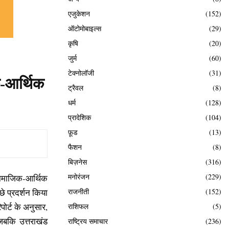
एजुकेशन
(152)
ऑटोमोबाइल्स
(29)
कृषि
(20)
जुर्म
(60)
टेक्नोलॉजी
(31)
क-आर्थिक
ट्रैवल
(8)
धर्म
(128)
प्रादेशिक
(104)
फ़ूड
(13)
फैशन
(8)
बिज़नेस
(316)
मनोरंजन
(229)
ी सामाजिक-आर्थिक
्छे प्रदर्शन किया
राजनीती
(152)
पोर्ट के अनुसार,
राशिफल
(5)
बकि उत्तराखंड
राष्ट्रिय समाचार
(236)