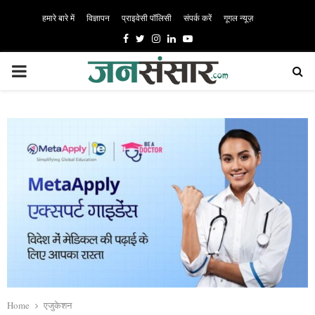
हमारे बारे में
विज्ञापन
प्राइवेसी पॉलिसी
संपर्क करें
गूगल न्यूज़
Facebook
Twitter
Instagram
Linkedin
Youtube
PRIMARY
MENU
Home
एजुकेशन