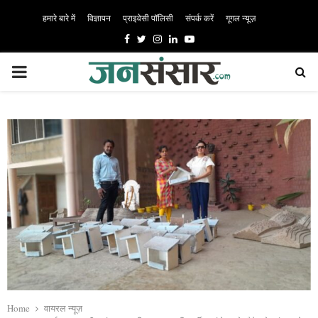
हमारे बारे में
विज्ञापन
प्राइवेसी पॉलिसी
संपर्क करें
गूगल न्यूज़
Facebook
Twitter
Instagram
Linkedin
Youtube
PRIMARY
MENU
Home
वायरल न्यूज़