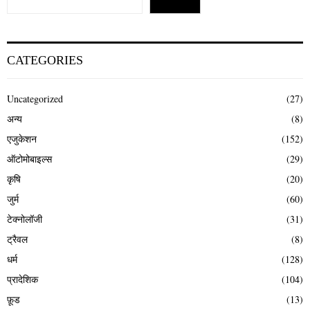
CATEGORIES
Uncategorized
(27)
अन्य
(8)
एजुकेशन
(152)
ऑटोमोबाइल्स
(29)
कृषि
(20)
जुर्म
(60)
टेक्नोलॉजी
(31)
ट्रैवल
(8)
धर्म
(128)
प्रादेशिक
(104)
फ़ूड
(13)