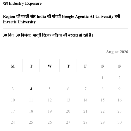
रहा Industry Exposure
Region की पहली और India की पांचवीं Google Agentic AI University बनी
Invertis University
30 दिन. 30 विजेता! यात्री सिल्वर कॉइन्स की बरसात हो रही है।
August 2026
M
T
W
T
F
S
S
1
2
4
3
5
6
7
8
9
10
11
12
13
14
15
16
17
18
19
20
21
22
23
24
25
26
27
28
29
30