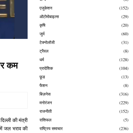
एजुकेशन
(152)
ऑटोमोबाइल्स
(29)
कृषि
(20)
जुर्म
(60)
टेक्नोलॉजी
(31)
ट्रैवल
(8)
धर्म
(128)
्तर कम
प्रादेशिक
(104)
फ़ूड
(13)
फैशन
(8)
बिज़नेस
(316)
मनोरंजन
(229)
राजनीती
(152)
दिल्ली की मंत्री
राशिफल
(5)
 में जल भराव की
राष्ट्रिय समाचार
(236)