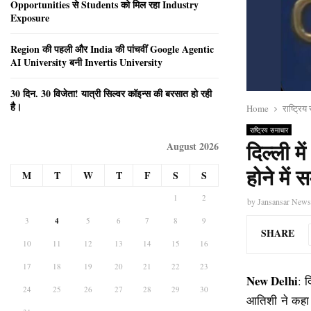
Opportunities से Students को मिल रहा Industry
Exposure
Region की पहली और India की पांचवीं Google Agentic
AI University बनी Invertis University
30 दिन. 30 विजेता! यात्री सिल्वर कॉइन्स की बरसात हो रही
है।
Home
राष्ट्रि
राष्ट्रिय समाचार
August 2026
दिल्ली 
होने में
M
T
W
T
F
S
S
1
2
by
Jansansar New
3
4
5
6
7
8
9
SHARE
10
11
12
13
14
15
16
17
18
19
20
21
22
23
New Delhi
: द
24
25
26
27
28
29
30
आतिशी ने कहा ह