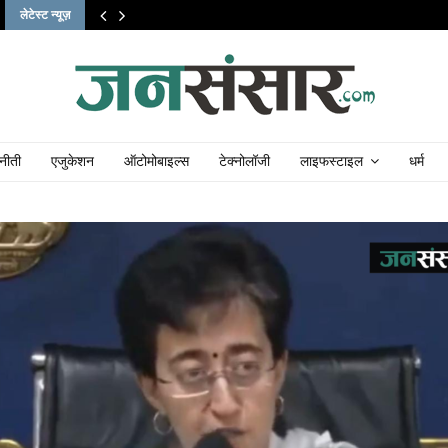
लेटेस्ट न्यूज़
नीती
एजुकेशन
ऑटोमोबाइल्स
टेक्नोलॉजी
लाइफस्टाइल
धर्म