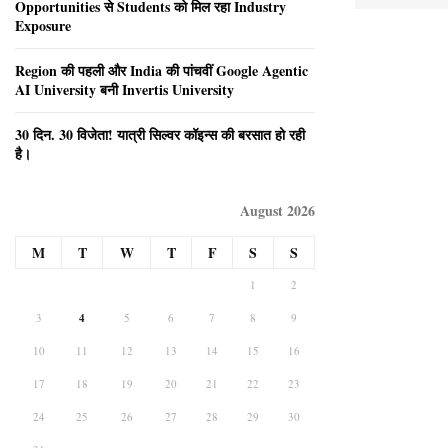
Opportunities से Students को मिल रहा Industry
Exposure
Region की पहली और India की पांचवीं Google Agentic
AI University बनी Invertis University
30 दिन. 30 विजेता! यात्री सिल्वर कॉइन्स की बरसात हो रही
है।
August 2026
M
T
W
T
F
S
S
1
2
3
4
5
6
7
8
9
10
11
12
13
14
15
16
17
18
19
20
21
22
23
24
25
26
27
28
29
30