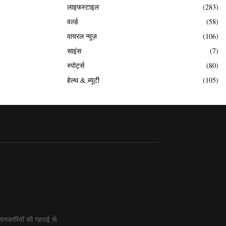
लाइफस्टाइल
(283)
वर्ल्ड
(58)
वायरल न्यूज़
(106)
साइंस
(7)
स्पोर्ट्स
(80)
हेल्थ & ब्यूटी
(105)
ानकारियों की गहराई से