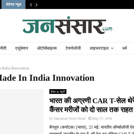
लेटेस्ट न्यूज़
नीती
एजुकेशन
ऑटोमोबाइल्स
टेक्नोलॉजी
लाइफस्टाइल
धर्म
 India Innovation
Made In India Innovation
हेल्थ & ब्यूटी
भारत की अग्रणी CAR T-सेल थेरे
कैंसर मरीजों को दो साल तक राहत
by
Jansansar News Desk
May 27, 2026
बेंगलुरु (कर्नाटक) [भारत], 21 मई: भारतीय ऑन्कोलॉजी दे
महत्वपूर्ण उपलब्धि के रूप में, की मेड-इन-इंडिया CAR T-से