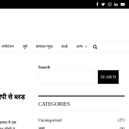
Facebook
Twitter
Instagram
Linked
Yo
मनोरंजन
जुर्म
वायरल न्यूज़
वर्ल्ड
अन्य
Search
SEARCH
पी से ब्लड
CATEGORIES
Uncategorized
(27)
खभाल में एक
अन्य
(8)
ल थेरेपी ने