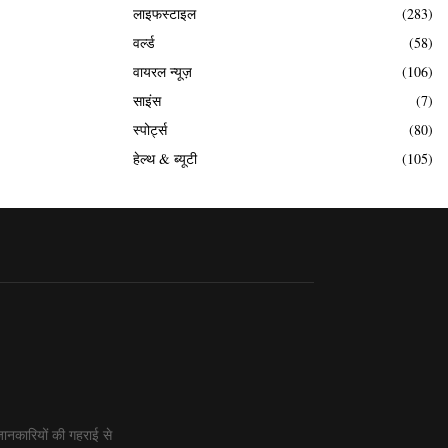
लाइफस्टाइल
(283)
वर्ल्ड
(58)
वायरल न्यूज़
(106)
साइंस
(7)
स्पोर्ट्स
(80)
हेल्थ & ब्यूटी
(105)
ानकारियों की गहराई से