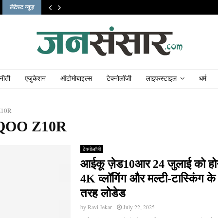
लेटेस्ट न्यूज़
नीती
एजुकेशन
ऑटोमोबाइल्स
टेक्नोलॉजी
लाइफस्टाइल
धर्म
Z10R
iQOO Z10R
टेक्नोलॉजी
आईकू ज़ेड10आर 24 जुलाई को होग
4K व्लॉगिंग और मल्टी-टास्किंग के 
तरह लोडेड
by
Ravi Jekar
July 22, 2025