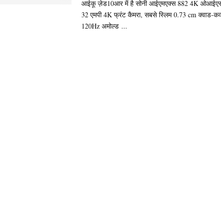
आईकू ज़ेड10आर में है सोनी आईएमएक्स 882 4K ओआईएस
32 एमपी 4K फ्रंट कैमरा, सबसे स्लिम 0.73 cm क्वाड-कर्व्ड
120Hz अमोल्ड ...