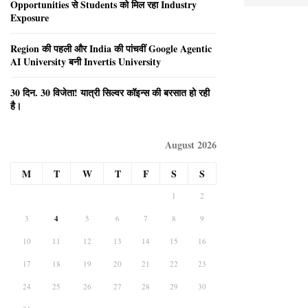
Opportunities से Students को मिल रहा Industry
Exposure
Region की पहली और India की पांचवीं Google Agentic
AI University बनी Invertis University
30 दिन. 30 विजेता! यात्री सिल्वर कॉइन्स की बरसात हो रही
है।
August 2026
M
T
W
T
F
S
S
1
2
3
4
5
6
7
8
9
10
11
12
13
14
15
16
17
18
19
20
21
22
23
24
25
26
27
28
29
30