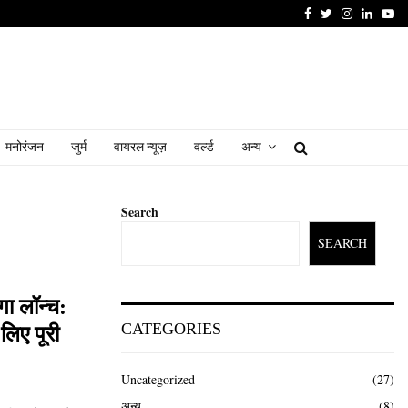
Facebook
Twitter
Instagram
Linked
Yo
मनोरंजन
जुर्म
वायरल न्यूज़
वर्ल्ड
अन्य
Search
SEARCH
ा लॉन्च:
CATEGORIES
लिए पूरी
Uncategorized
(27)
अन्य
(8)