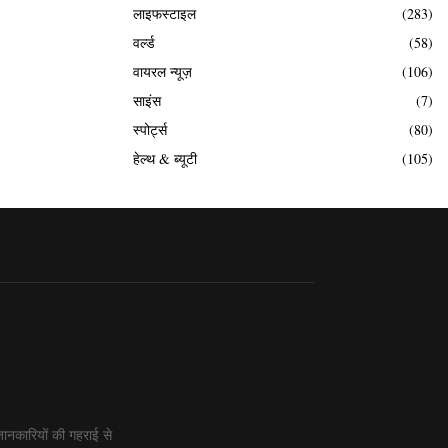
लाइफस्टाइल
(283)
वर्ल्ड
(58)
वायरल न्यूज़
(106)
साइंस
(7)
स्पोर्ट्स
(80)
हेल्थ & ब्यूटी
(105)
ानकारियों की गहराई से