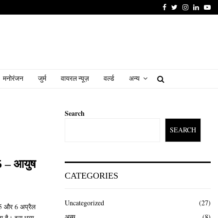
Facebook
Twitter
Instagram
Linked
Yo
मनोरंजन
जुर्म
वायरल न्यूज़
वर्ल्ड
अन्य
Search
SEARCH
25 – आयुष
CATEGORIES
Uncategorized
(27)
5 और 6 अप्रैल
अन्य
(8)
ा है। इस भव्य...