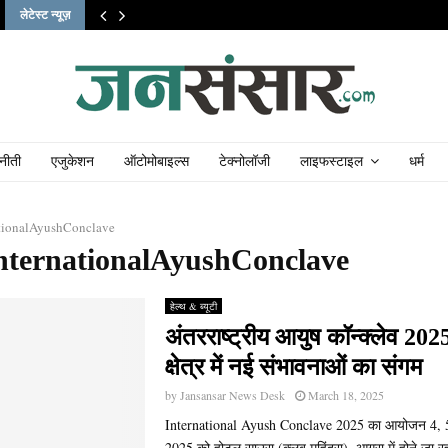
लेटेस्ट न्यूज़
नीती
एजुकेशन
ऑटोमोबाइल्स
टेक्नोलॉजी
लाइफस्टाइल
धर्म
ationalAyushConclave
InternationalAyushConclave
हेल्थ & ब्यूटी
अंतरराष्ट्रीय आयुष कॉन्क्लेव 20
क्षेत्र में नई संभावनाओं का संगम
by
Jansansar News Desk
March 18, 2025
International Ayush Conclave 2025 का आयोजन 4, 
2025 को होटल साउरा (क्लब महिंद्रा), आगरा में होने जा रह