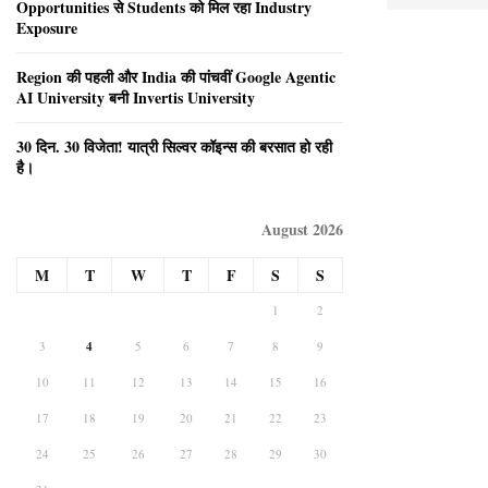
Opportunities से Students को मिल रहा Industry
Exposure
Region की पहली और India की पांचवीं Google Agentic
AI University बनी Invertis University
30 दिन. 30 विजेता! यात्री सिल्वर कॉइन्स की बरसात हो रही
है।
August 2026
M
T
W
T
F
S
S
1
2
3
4
5
6
7
8
9
10
11
12
13
14
15
16
17
18
19
20
21
22
23
24
25
26
27
28
29
30