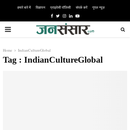
हमारे बारे में
विज्ञापन
प्राइवेसी पॉलिसी
संपर्क करें
गूगल न्यूज़
Facebook
Twitter
Instagram
Linkedin
Youtube
PRIMARY
MENU
Home
IndianCultureGlobal
Tag : IndianCultureGlobal