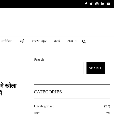
Facebook
Twitter
Instagram
Linked
Yo
मनोरंजन
जुर्म
वायरल न्यूज़
वर्ल्ड
अन्य
Search
SEARCH
में खोला
CATEGORIES
ी
Uncategorized
(27)
अन्य
(8)