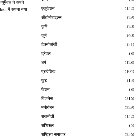
यूमैक्स ने अपने
एजुकेशन
(152)
esh में अपना नया
ऑटोमोबाइल्स
(29)
कृषि
(20)
जुर्म
(60)
टेक्नोलॉजी
(31)
ट्रैवल
(8)
धर्म
(128)
प्रादेशिक
(104)
फ़ूड
(13)
फैशन
(8)
बिज़नेस
(316)
मनोरंजन
(229)
राजनीती
(152)
राशिफल
(5)
राष्ट्रिय समाचार
(236)