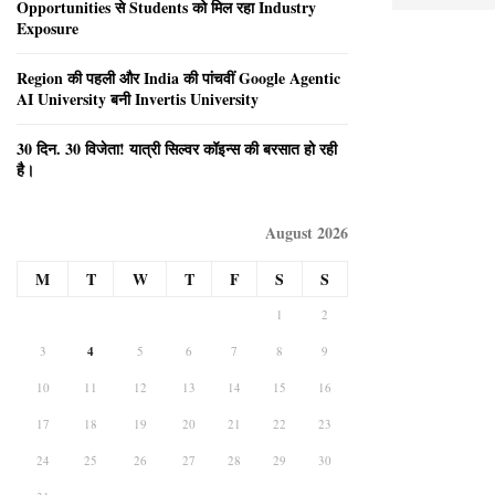
Opportunities से Students को मिल रहा Industry
Exposure
Region की पहली और India की पांचवीं Google Agentic
AI University बनी Invertis University
30 दिन. 30 विजेता! यात्री सिल्वर कॉइन्स की बरसात हो रही
है।
August 2026
M
T
W
T
F
S
S
1
2
3
4
5
6
7
8
9
10
11
12
13
14
15
16
17
18
19
20
21
22
23
24
25
26
27
28
29
30