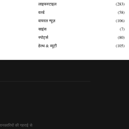
लाइफस्टाइल
(283)
वर्ल्ड
(58)
वायरल न्यूज़
(106)
साइंस
(7)
स्पोर्ट्स
(80)
हेल्थ & ब्यूटी
(105)
ानकारियों की गहराई से