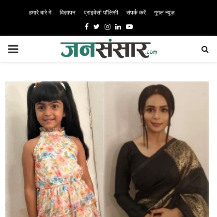
हमारे बारे में
विज्ञापन
प्राइवेसी पॉलिसी
संपर्क करें
गूगल न्यूज़
Facebook
Twitter
Instagram
Linkedin
Youtube
PRIMARY
MENU