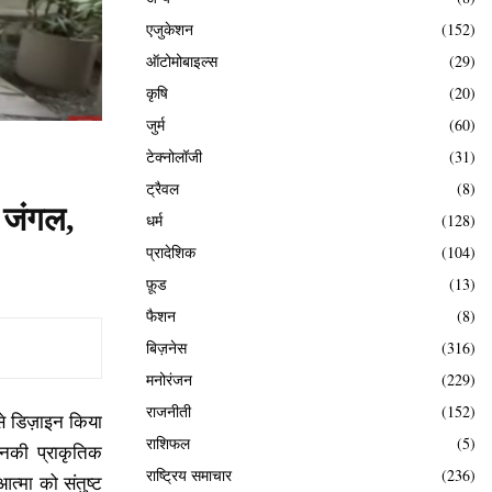
एजुकेशन
(152)
ऑटोमोबाइल्स
(29)
कृषि
(20)
जुर्म
(60)
टेक्नोलॉजी
(31)
ट्रैवल
(8)
ा जंगल,
धर्म
(128)
प्रादेशिक
(104)
फ़ूड
(13)
फैशन
(8)
बिज़नेस
(316)
मनोरंजन
(229)
राजनीती
(152)
े डिज़ाइन किया
राशिफल
(5)
 उनकी प्राकृतिक
राष्ट्रिय समाचार
(236)
्मा को संतुष्ट