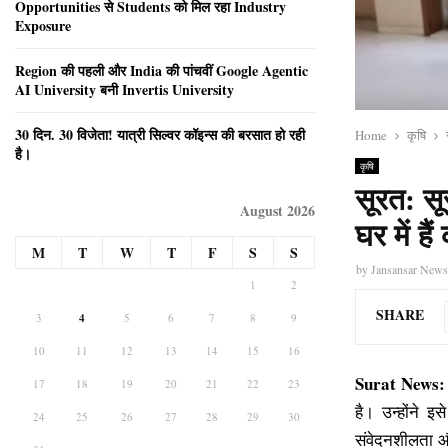
Opportunities से Students को मिल रहा Industry
Exposure
Region की पहली और India की पांचवीं Google Agentic
AI University बनी Invertis University
30 दिन. 30 विजेता! यात्री सिल्वर कॉइन्स की बरसात हो रही
Home
कृषि
है।
कृषि
सूरत: सू
August 2026
घर में है
M
T
W
T
F
S
S
by
Jansansar New
1
2
SHARE
3
4
5
6
7
8
9
10
11
12
13
14
15
16
Surat News:
17
18
19
20
21
22
23
है। उन्होंने इ
24
25
26
27
28
29
30
संवेदनशीलता औ