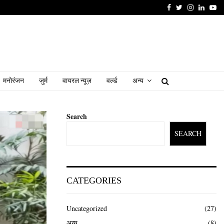
Facebook
Twitter
Instagram
Linked
Yo
मनोरंजन
जुर्म
वायरल न्यूज़
वर्ल्ड
अन्य
Search
SEARCH
CATEGORIES
Uncategorized
(27)
अन्य
(8)