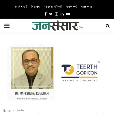
हमारे बारे में
विज्ञापन
प्राइवेसी पॉलिसी
संपर्क करें
गूगल न्यूज़
Facebook
Twitter
Instagram
Linkedin
Youtube
PRIMARY
MENU
Home
बिज़नेस