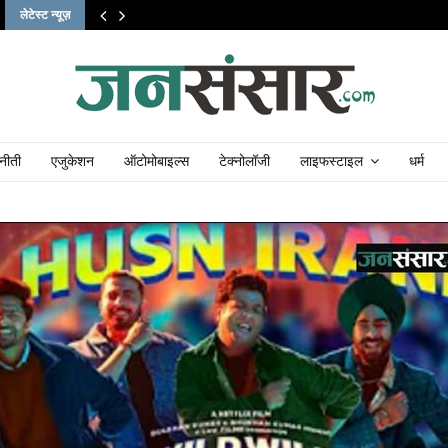
लेटेस्ट न्यूज़
नीती
एजुकेशन
ऑटोमोबाइल्स
टेक्नोलॉजी
लाइफस्टाइल
धर्म