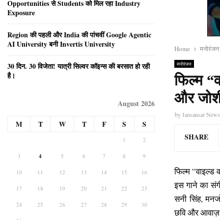
Opportunities से Students को मिल रहा Industry
Exposure
Region की पहली और India की पांचवीं Google Agentic
AI University बनी Invertis University
Home
मनोरंजन
मनोरंजन
30 दिन. 30 विजेता! यात्री सिल्वर कॉइन्स की बरसात हो रही
है।
फिल्म “व
और जोशी
August 2026
by
Jansansar New
M
T
W
T
F
S
S
SHARE
1
2
3
4
5
6
7
8
9
फिल्म “वाइल्ड 
10
11
12
13
14
15
16
इस गाने का संगी
17
18
19
20
21
22
23
सनी सिंह, मनज
24
25
26
27
28
29
30
छवि और आवाज़ म