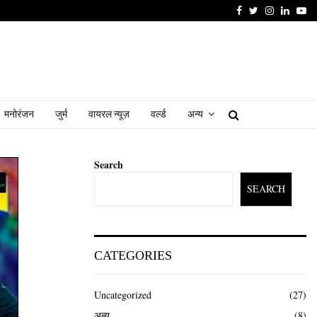
Facebook
Twitter
Instagram
Linked
Yo
मनोरंजन
जुर्म
वायरल न्यूज़
वर्ल्ड
अन्य
Search
SEARCH
CATEGORIES
Uncategorized
(27)
अन्य
(8)