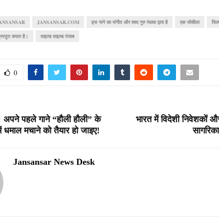
ANSANSAR
JANSANSAR.COM
इस गाने का संगीत और शब्द गुरु रंधावा द्वारा है
एक जोशीला
फिल्
्रस्तुत करता है।
वाइल्ड वाइल्ड पंजाब
0
: अपने पहले गाने “हौली हौली” के
भारत में विदेशी निवेशकों
ें धमाल मचाने को तैयार हो जाइए!
सागरिक
Jansansar News Desk