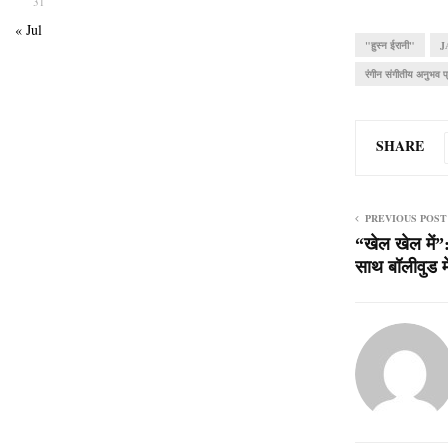
31
« Jul
"हुस्न ईरानी"
J
रंगीन संगीतीय अनुभव प
SHARE
PREVIOUS POST
“खेल खेल में”
साथ बॉलीवुड म