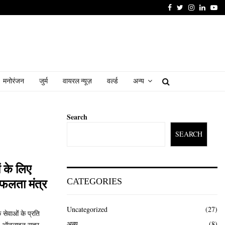
Facebook
Twitter
Instagram
Linked
Yo
मनोरंजन
जुर्म
वायरल न्यूज़
वर्ल्ड
अन्य
Search
SEARCH
 के लिए
CATEGORIES
सफलता मंत्र
Uncategorized
(27)
 सेवाओं के प्रति
अन्य
(8)
ेष ऑनलाइन सत्र...