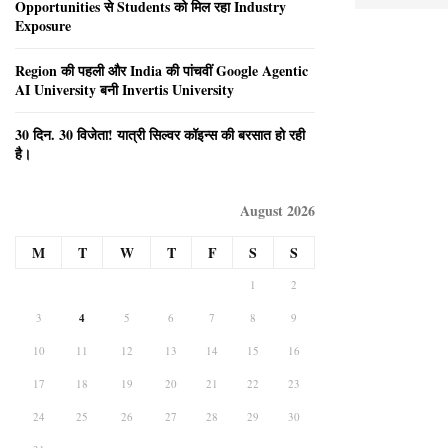
Opportunities से Students को मिल रहा Industry
Exposure
Region की पहली और India की पांचवीं Google Agentic
AI University बनी Invertis University
30 दिन. 30 विजेता! यात्री सिल्वर कॉइन्स की बरसात हो रही
है।
August 2026
M
T
W
T
F
S
S
1
2
3
4
5
6
7
8
9
10
11
12
13
14
15
16
17
18
19
20
21
22
23
24
25
26
27
28
29
30