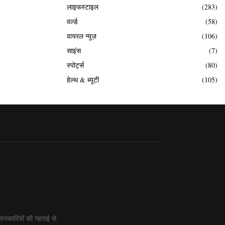
लाइफस्टाइल
(283)
वर्ल्ड
(58)
वायरल न्यूज़
(106)
साइंस
(7)
स्पोर्ट्स
(80)
हेल्थ & ब्यूटी
(105)
ानकारियों की गहराई से