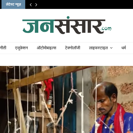
लेटेस्ट न्यूज़
नीती
एजुकेशन
ऑटोमोबाइल्स
टेक्नोलॉजी
लाइफस्टाइल
धर्म