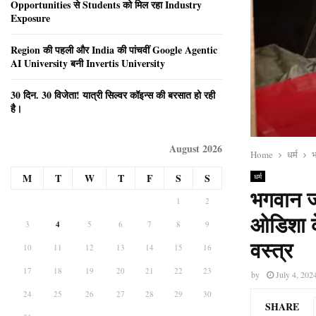
Opportunities से Students को मिल रहा Industry
Exposure
Region की पहली और India की पांचवीं Google Agentic
AI University बनी Invertis University
30 दिन. 30 विजेता! यात्री सिल्वर कॉइन्स की बरसात हो रही
है।
August 2026
Home
धर्म
भ
M
T
W
T
F
S
S
धर्म
भगवान ज
1
2
ओडिशा के 
3
4
5
6
7
8
9
वस्त्र
10
11
12
13
14
15
16
17
18
19
20
21
22
23
by
July 4, 202
24
25
26
27
28
29
30
SHARE