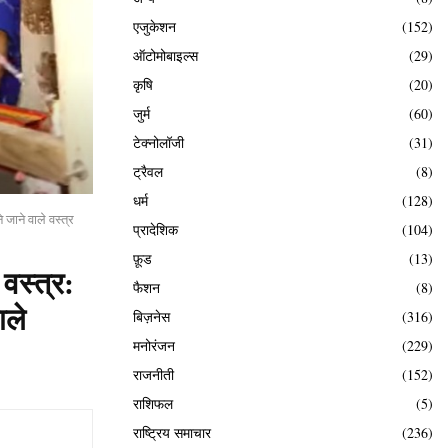
एजुकेशन
(152)
ऑटोमोबाइल्स
(29)
कृषि
(20)
जुर्म
(60)
टेक्नोलॉजी
(31)
ट्रैवल
(8)
धर्म
(128)
जाने वाले वस्त्र
प्रादेशिक
(104)
फ़ूड
(13)
स्त्र:
फैशन
(8)
ाले
बिज़नेस
(316)
मनोरंजन
(229)
राजनीती
(152)
राशिफल
(5)
राष्ट्रिय समाचार
(236)