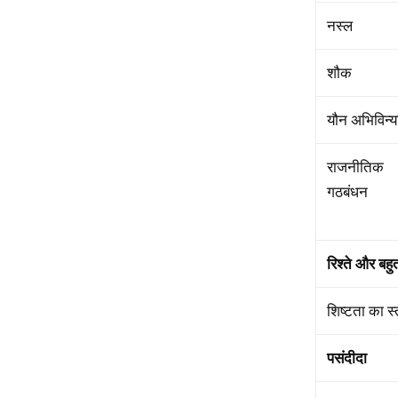
नस्ल
शौक
यौन अभिविन्
राजनीतिक
गठबंधन
रिश्ते
और
बहु
शिष्टता का स
पसंदीदा