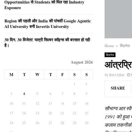
Opportunities से Students को मिल रहा Industry
Exposure
Region की पहली और India की पांचवीं Google Agentic
AI University बनी Invertis University
30 दिन. 30 विजेता! यात्री सिल्वर कॉइन्स की बरसात हो रही
है।
Home
बिज़नेस
बिज़नेस
August 2026
आंत्रप्र
M
T
W
T
F
S
S
by
Ravi Jekar
1
2
SHARE
3
4
5
6
7
8
9
10
11
12
13
14
15
16
सौभाग्य
आर
स्व
17
18
19
20
21
22
23
1991
को
हुआ
24
25
26
27
28
29
30
कलाम
तकनीक