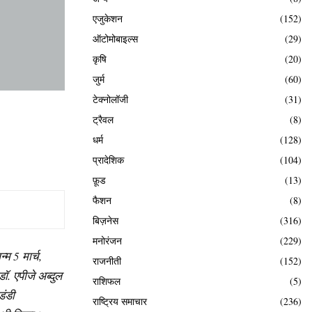
एजुकेशन
(152)
ऑटोमोबाइल्स
(29)
कृषि
(20)
जुर्म
(60)
टेक्नोलॉजी
(31)
ट्रैवल
(8)
धर्म
(128)
प्रादेशिक
(104)
फ़ूड
(13)
फैशन
(8)
बिज़नेस
(316)
मनोरंजन
(229)
न्म
5
मार्च
,
राजनीती
(152)
डॉ
.
एपीजे
अब्दुल
राशिफल
(5)
डंडी
राष्ट्रिय समाचार
(236)