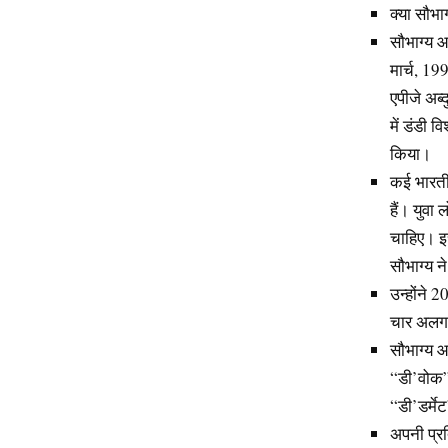
क्या सौभाग
सौभाग्य आ
मार्च, 19
एपीजे अब्
में डंडी व
किया।
कई भारतीय
हैं। युवा
चाहिए। इच
सौभाग्य 
उन्होंने 
चार अलग-
सौभाग्य आ
“डी’वोक”,
“डी’डर्मे
अपनी प्र