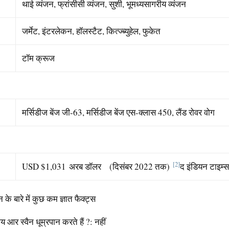
थाई व्यंजन, फ्रांसीसी व्यंजन, सुशी, भूमध्यसागरीय व्यंजन
जर्मेट, इंटरलेकन, हॉलस्टैट, कित्ज्ब्युहेल, फुकेत
टॉम क्रूज
मर्सिडीज बेंज जी-63, मर्सिडीज बेंज एस-क्लास 450, लैंड रोवर वोग
[2]
USD $1,031 अरब डॉलर (दिसंबर 2022 तक)
द इंडियन टाइम्स
 के बारे में कुछ कम ज्ञात फैक्ट्स
्य आर स्वैन धूम्रपान करते हैं ?: नहीं