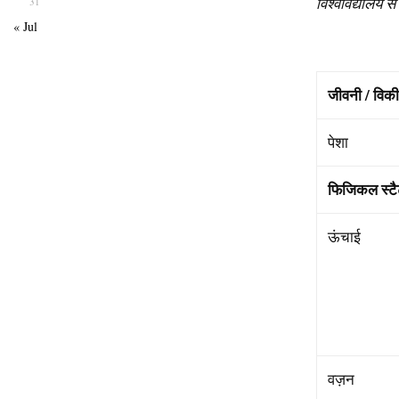
विश्वविद्यालय
से
31
« Jul
जीवनी
/
विकी
पेशा
फिजिकल
स्ट
ऊंचाई
वज़न