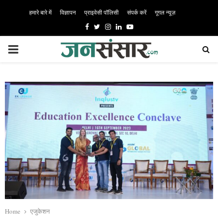
हमारे बारे में
विज्ञापन
प्राइवेसी पॉलिसी
संपर्क करें
गूगल न्यूज़
Facebook
Twitter
Instagram
Linkedin
Youtube
PRIMARY
MENU
Home
एजुकेशन